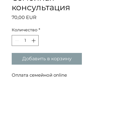
консультация
Цена
70,00 EUR
Количество
*
Добавить в корзину
Оплата семейной online
консультации. Длительность
встречи до 2-х часов.
Стоимость указана для
семейной пары.
PRODUCT INFO