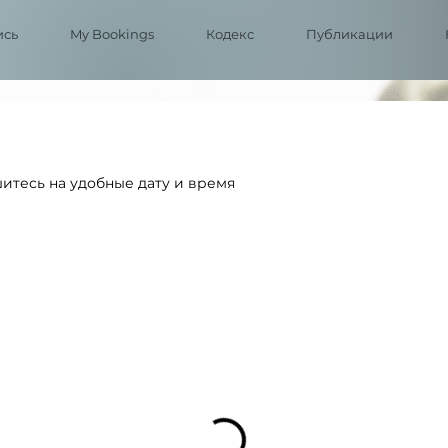
ись
My Bookings
Кодекс
Публикации
итесь на удобные дату и время